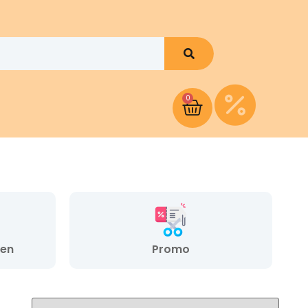
0
hen
Promo