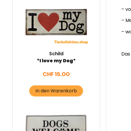
– v
– Ma
– wa
Schild
Das 
*I love my Dog*
CHF
15.00
In den Warenkorb