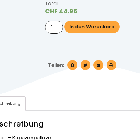
Total
CHF
44.95
In den Warenkorb
Teilen:
chreibung
schreibung
die – Kapuzenpullover