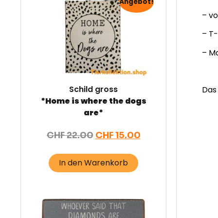
Angebot!
– v
– T-
– Ma
Schild gross
Das 
*Home is where the dogs
are*
CHF
22.00
CHF
15.00
In den Warenkorb