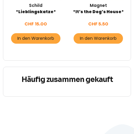
Schild
Magnet
*Lieblingskatze*
*It’s the Dog’s House*
CHF
15.00
CHF
5.50
In den Warenkorb
In den Warenkorb
Häufig zusammen gekauft