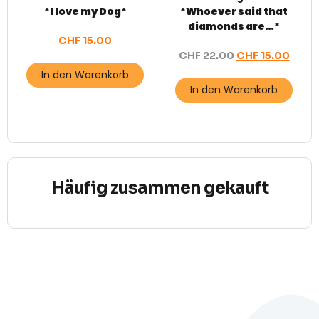
*I love my Dog*
*Whoever said that
diamonds are…*
CHF
15.00
CHF
22.00
CHF
15.00
In den Warenkorb
In den Warenkorb
Häufig zusammen gekauft