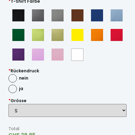
*
T-Shirt Farbe
*
Rückendruck
nein
ja
*
Grösse
Total