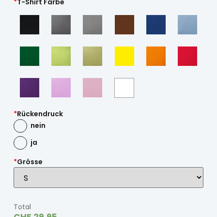
*
T-Shirt Farbe
*
Rückendruck
nein
ja
*
Grösse
Total