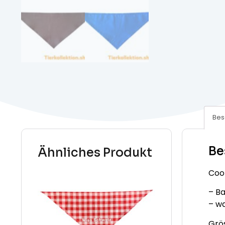
Bes
Be
Ähnliches Produkt
Coo
– B
– wa
Grö