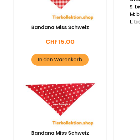
S: b
M: b
L: b
Bandana Miss Schweiz
CHF
15.00
In den Warenkorb
Bandana Miss Schweiz