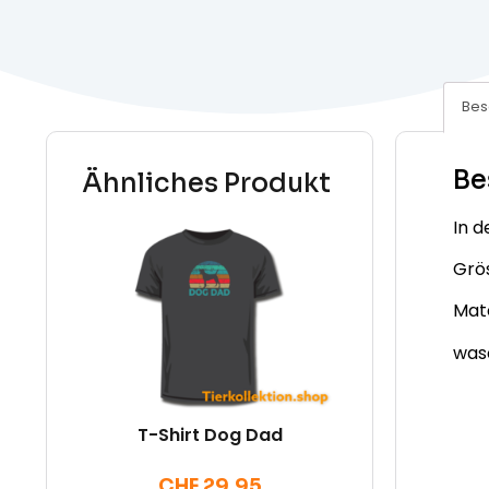
Bes
Be
Ähnliches Produkt
In d
Grös
Mate
was
T-Shirt Dog Dad
CHF
29.95