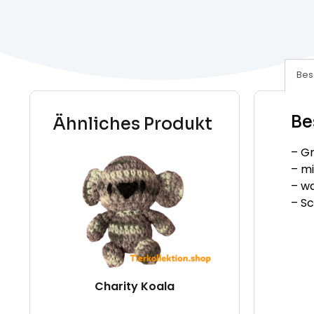
Bes
Be
Ähnliches Produkt
– Gr
– mi
– w
– S
Charity Koala