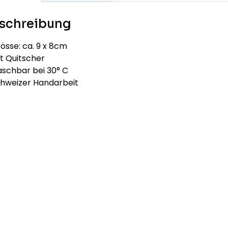
schreibung
össe: ca. 9 x 8cm
t Quitscher
aschbar bei 30° C
chweizer Handarbeit