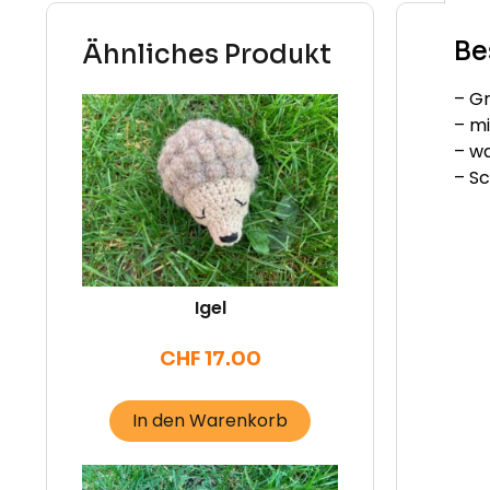
Be
Ähnliches Produkt
– Gr
– mi
– w
– S
Igel
CHF
17.00
In den Warenkorb