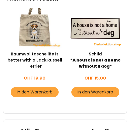
Baumwolltasche life is
Schild
better with a Jack Russell
*A house is not a home
Terrier
without a dog*
CHF
19.90
CHF
15.00
In den Warenkorb
In den Warenkorb