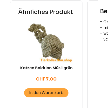
Be
Ähnliches Produkt
– G
– mi
– w
– S
Katzen Baldrian Müsli grün
CHF
7.00
In den Warenkorb