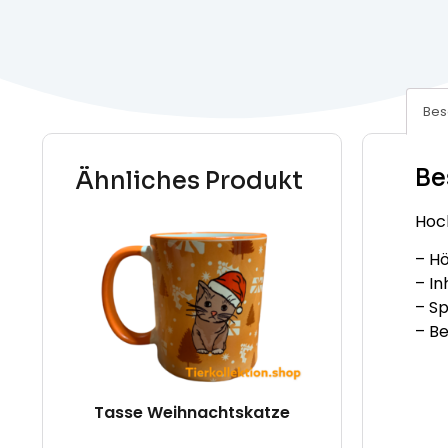
Bes
Be
Ähnliches Produkt
Hoc
– H
– In
– S
– Be
Tasse Weihnachtskatze